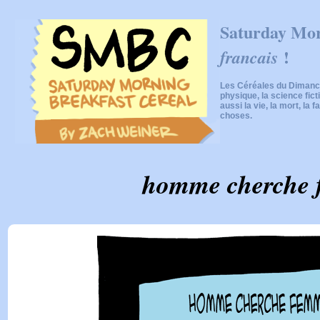
Saturday Mor
!
francais
Les Céréales du Dimanch
physique, la science fic
aussi la vie, la mort, la f
choses.
homme cherche