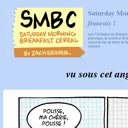
Saturday Mor
!
francais
Les Céréales du Dimanch
physique, la science fic
aussi la vie, la mort, la f
choses.
vu sous cet ang