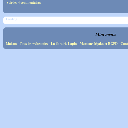
voir les 4 commentaires
Loading
Mini menu
Maison
-
Tous les webcomics
-
La librairie Lapin
-
Mentions légales et RGPD
-
Cont