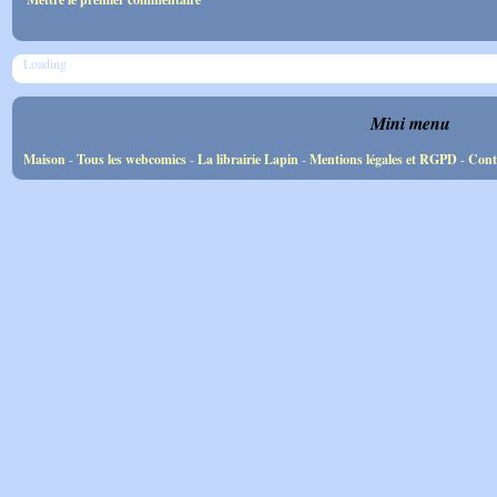
Loading
Mini menu
Maison
-
Tous les webcomics
-
La librairie Lapin
-
Mentions légales et RGPD
-
Cont