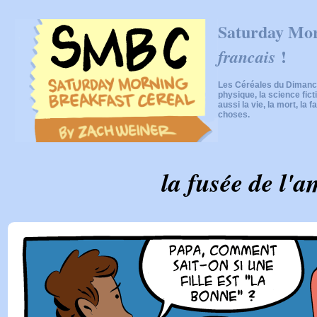
Saturday Mor
!
francais
Les Céréales du Dimanch
physique, la science fic
aussi la vie, la mort, la f
choses.
la fusée de l'