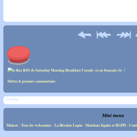
Mettre le premier commentaire
Loading
Mini menu
Maison
-
Tous les webcomics
-
La librairie Lapin
-
Mentions légales et RGPD
-
Cont