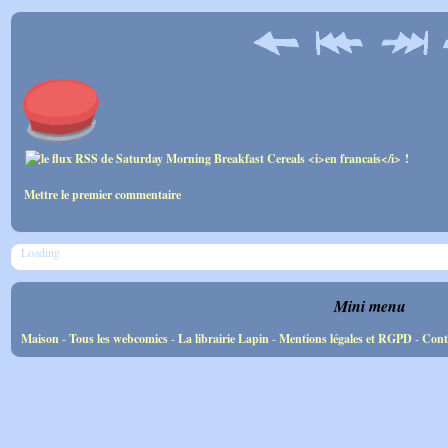
Mettre le premier commentaire
Loading
Mini menu
Maison
-
Tous les webcomics
-
La librairie Lapin
-
Mentions légales et RGPD
-
Cont