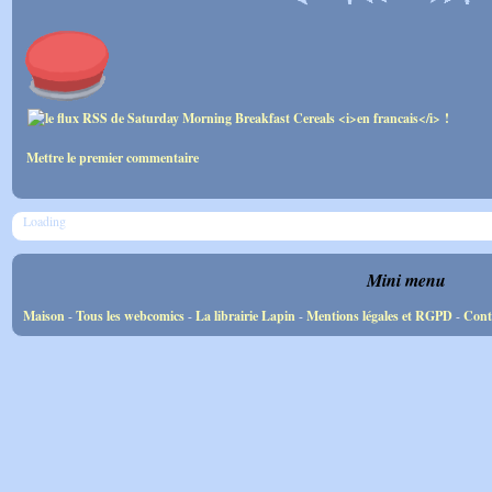
Mettre le premier commentaire
Loading
Mini menu
Maison
-
Tous les webcomics
-
La librairie Lapin
-
Mentions légales et RGPD
-
Cont