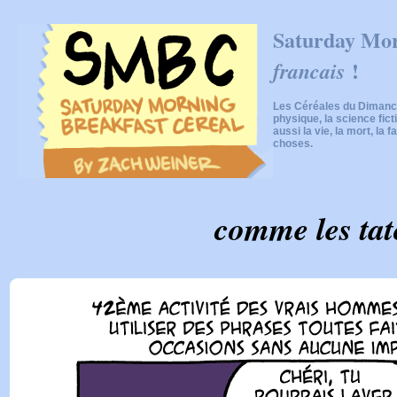
Saturday Mor
!
francais
Les Céréales du Dimanch
physique, la science fic
aussi la vie, la mort, la f
choses.
comme les ta