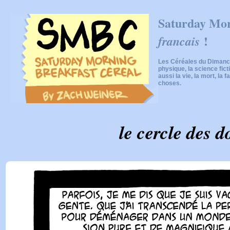
Saturday Mor
!
francais
Les Céréales du Dimanch
physique, la science fic
aussi la vie, la mort, la f
choses.
le cercle des d