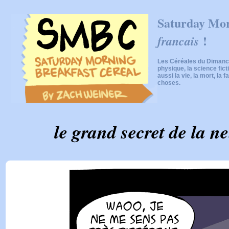
Saturday Mor
!
francais
Les Céréales du Dimanch
physique, la science fic
aussi la vie, la mort, la f
choses.
le grand secret de la n