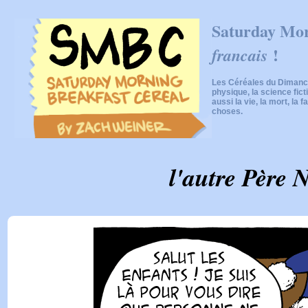
Saturday Mor
!
francais
Les Céréales du Dimanch
physique, la science fic
aussi la vie, la mort, la f
choses.
l'autre Père 