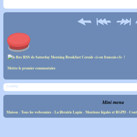
Mettre le premier commentaire
Loading
Mini menu
Maison
-
Tous les webcomics
-
La librairie Lapin
-
Mentions légales et RGPD
-
Cont