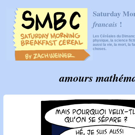
Saturday Mor
!
francais
Les Céréales du Dimanch
physique, la science fic
aussi la vie, la mort, la f
choses.
amours mathéma