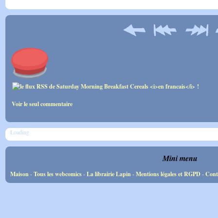
Voir le seul commentaire
Loading
Mini menu
Maison
-
Tous les webcomics
-
La librairie Lapin
-
Mentions légales et RGPD
-
Cont