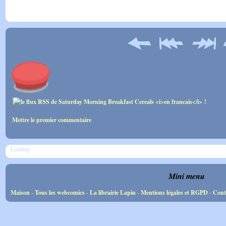
Mettre le premier commentaire
Loading
Mini menu
Maison
-
Tous les webcomics
-
La librairie Lapin
-
Mentions légales et RGPD
-
Cont