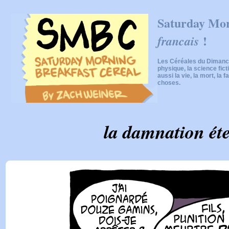
Saturday Mor
!
francais
Les Céréales du Dimanch
physique, la science fic
aussi la vie, la mort, la f
choses.
la damnation éte