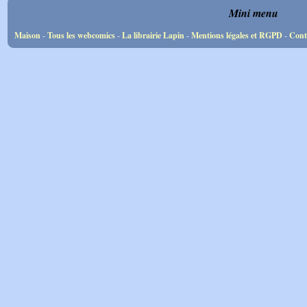
Mini menu
Maison
-
Tous les webcomics
-
La librairie Lapin
-
Mentions légales et RGPD
-
Cont