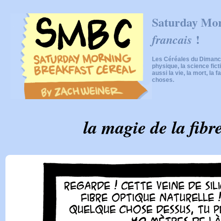
Saturday Mor
!
francais
Les Céréales du Dimanch
physique, la science fic
aussi la vie, la mort, la f
choses.
la magie de la fibr