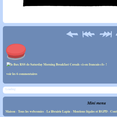
voir les 6 commentaires
Loading
Mini menu
Maison
-
Tous les webcomics
-
La librairie Lapin
-
Mentions légales et RGPD
-
Cont