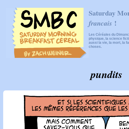
Saturday Mor
!
francais
Les Céréales du Dimanch
physique, la science fic
aussi la vie, la mort, la f
choses.
pundits