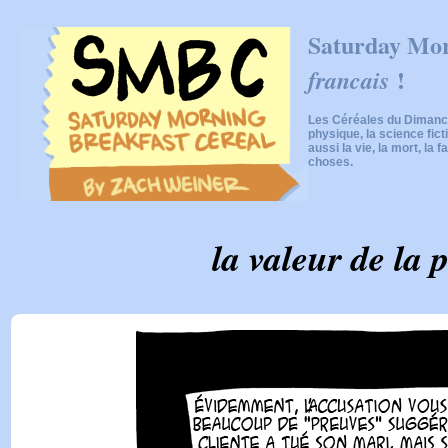
Saturday Mor
!
francais
Les Céréales du Dimanch
physique, la science fic
aussi la vie, la mort, la f
choses.
la valeur de la 