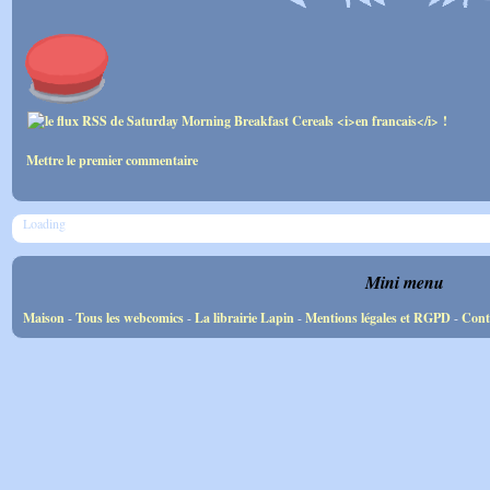
Mettre le premier commentaire
Loading
Mini menu
Maison
-
Tous les webcomics
-
La librairie Lapin
-
Mentions légales et RGPD
-
Cont