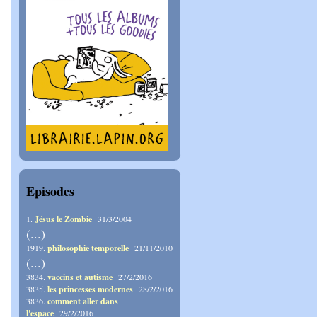
Episodes
1.
Jésus le Zombie
31/3/2004
(...)
1919.
philosophie temporelle
21/11/2010
(...)
3834.
vaccins et autisme
27/2/2016
3835.
les princesses modernes
28/2/2016
3836.
comment aller dans
l'espace
29/2/2016