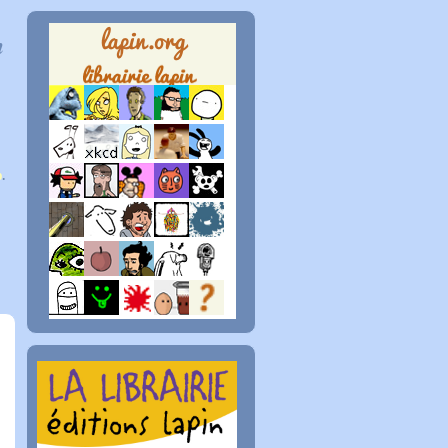
n
p
.