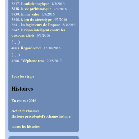
3837.
la salade magique
1/3/2016
3838.
la vie préhistorique
2/3/2016
3839.
la mer salée
3/3/2016
3840.
le jeu du stéréotype
4/3/2016
3841.
les ingénieurs de l'espace
5/3/2016
3842.
le rayon intelligent contre les
discours idiots
6/3/2016
(...)
4063.
Regarde-moi
15/10/2016
(...)
4288.
Téléphone rose
20/5/2017
Tous les strips
Histoires
En cours :
2016
Début de l'histoire
Histoire précédente
Prochaine histoire
toutes les histoires