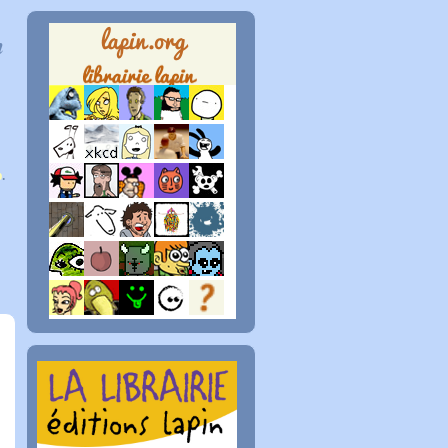
n
p
.