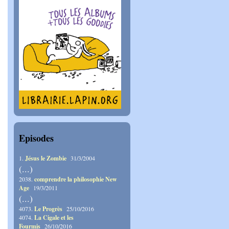
Episodes
1.
Jésus le Zombie
31/3/2004
(...)
2038.
comprendre la philosophie New
Age
19/3/2011
(...)
4073.
Le Progrès
25/10/2016
4074.
La Cigale et les
Fourmis
26/10/2016