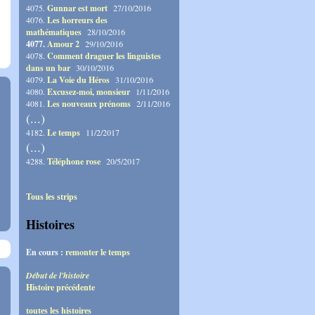
4075.
Gunnar est mort
27/10/2016
4076.
Les horreurs des
mathématiques
28/10/2016
4077.
Amour 2
29/10/2016
4078.
Comment draguer les linguistes
dans un bar
30/10/2016
4079.
La Voie du Héros
31/10/2016
4080.
Excusez-moi, monsieur
1/11/2016
4081.
Les nouveaux prénoms
2/11/2016
(...)
4182.
Le temps
11/2/2017
(...)
4288.
Téléphone rose
20/5/2017
Tous les strips
Histoires
En cours :
remonter le temps
Début de l'histoire
Histoire précédente
toutes les histoires