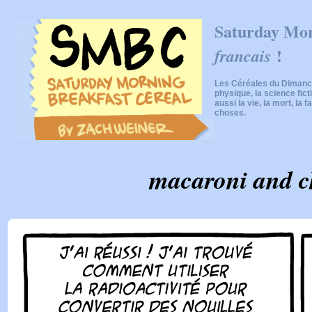
Saturday Mor
!
francais
Les Céréales du Dimanch
physique, la science fic
aussi la vie, la mort, la f
choses.
macaroni and c