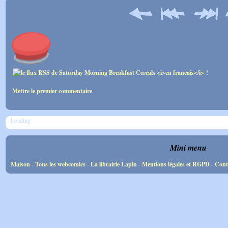
Mettre le premier commentaire
Loading
Mini menu
Maison
-
Tous les webcomics
-
La librairie Lapin
-
Mentions légales et RGPD
-
Cont