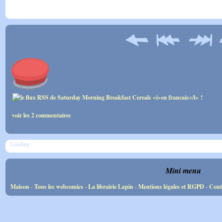
voir les 2 commentaires
Loading
Mini menu
Maison
-
Tous les webcomics
-
La librairie Lapin
-
Mentions légales et RGPD
-
Cont