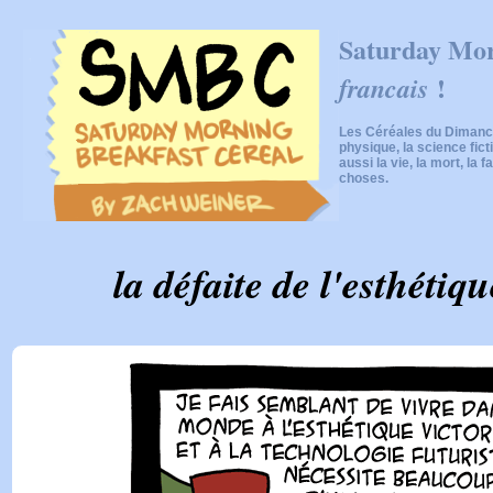
Saturday Mor
!
francais
Les Céréales du Dimanch
physique, la science fic
aussi la vie, la mort, la f
choses.
la défaite de l'esthétiq