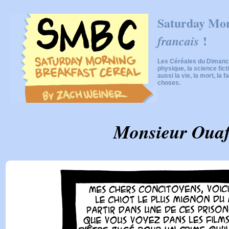
Saturday Mor
!
francais
Les Céréales du Dimanch
physique, la science fic
aussi la vie, la mort, la f
choses.
Monsieur Oua