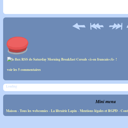
voir les 5 commentaires
Loading
Mini menu
Maison
-
Tous les webcomics
-
La librairie Lapin
-
Mentions légales et RGPD
-
Cont