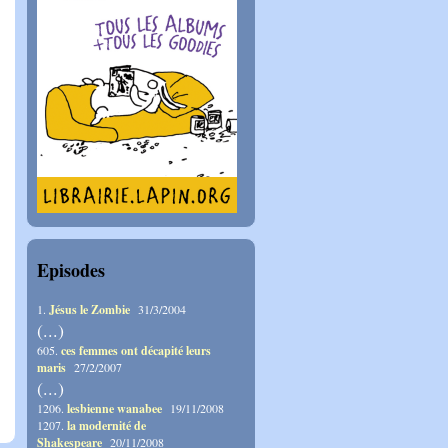
Episodes
1.
Jésus le Zombie
31/3/2004
(...)
605.
ces femmes ont décapité leurs
maris
27/2/2007
(...)
1206.
lesbienne wanabee
19/11/2008
1207.
la modernité de
Shakespeare
20/11/2008