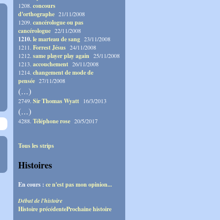
1208.
concours
d'orthographe
21/11/2008
1209.
cancérologue ou pas
cancérologue
22/11/2008
1210.
le marteau de sang
23/11/2008
1211.
Forrest Jésus
24/11/2008
1212.
same player play again
25/11/2008
1213.
accouchement
26/11/2008
1214.
changement de mode de
pensée
27/11/2008
(...)
2749.
Sir Thomas Wyatt
16/3/2013
(...)
4288.
Téléphone rose
20/5/2017
Tous les strips
Histoires
En cours :
ce n'est pas mon opinion...
Début de l'histoire
Histoire précédente
Prochaine histoire