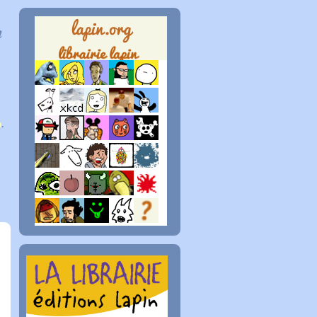
n
p
.