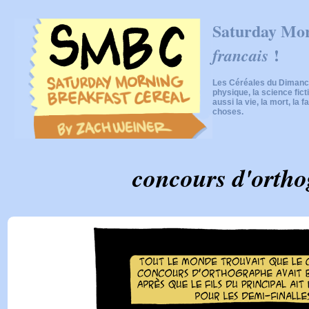
Saturday Mor
!
francais
Les Céréales du Dimanch
physique, la science fic
aussi la vie, la mort, la f
choses.
concours d'orth