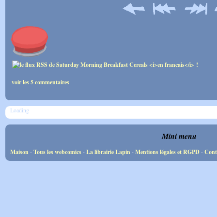
voir les 5 commentaires
Loading
Mini menu
Maison
-
Tous les webcomics
-
La librairie Lapin
-
Mentions légales et RGPD
-
Cont