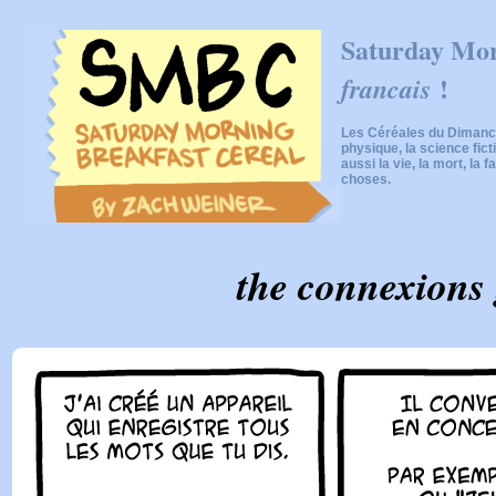
Saturday Mor
!
francais
Les Céréales du Dimanch
physique, la science fic
aussi la vie, la mort, la f
choses.
the connexions