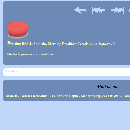
Mettre le premier commentaire
Loading
Mini menu
Maison
-
Tous les webcomics
-
La librairie Lapin
-
Mentions légales et RGPD
-
Cont