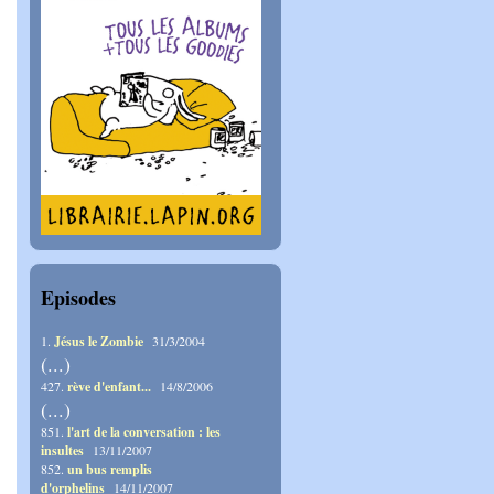
Episodes
1.
Jésus le Zombie
31/3/2004
(...)
427.
rève d'enfant...
14/8/2006
(...)
851.
l'art de la conversation : les
insultes
13/11/2007
852.
un bus remplis
d'orphelins
14/11/2007