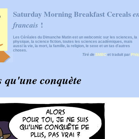
Saturday Morning Breakfast Cereals
e
!
francais
Les Céréales du Dimanche Matin est un webcomic sur les sciences, la
physique, la science fiction, toutes les sciences académiques, mais
aussi la vie, la mort, la famille, la religion, le sexe et un tas d'autres
choses.
Tiré de
SMBC
et traduit par
Phii
s qu'une conquète