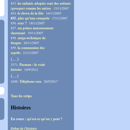
853.
les enfants adoptés sont des enfants
(presque) comme les autres
15/11/2007
854.
le clown de la fète
16/11/2007
855.
plus qu'une conquète
17/11/2007
856.
sexe ?
18/11/2007
857.
un prince moyennement
charmant
19/11/2007
858.
méga-technique de
drague
20/11/2007
859.
la communion des
esprits
21/11/2007
(...)
2571.
Pacman : la vraie
histoire
16/9/2012
(...)
4288.
Téléphone rose
20/5/2017
Tous les strips
Histoires
En cours :
qu'est-ce qu'on y peut ?
Début de l'histoire