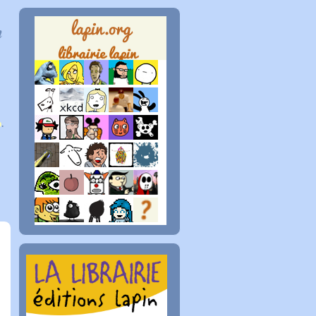
n
p
.