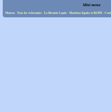
Mini menu
Maison
-
Tous les webcomics
-
La librairie Lapin
-
Mentions légales et RGPD
-
Cont