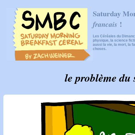
Saturday Mor
!
francais
Les Céréales du Dimanch
physique, la science fic
aussi la vie, la mort, la f
choses.
le problème du 