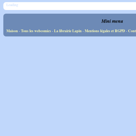
Loading
Mini menu
Maison
-
Tous les webcomics
-
La librairie Lapin
-
Mentions légales et RGPD
-
Cont