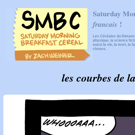
Saturday Mor
!
francais
Les Céréales du Dimanch
physique, la science fic
aussi la vie, la mort, la f
choses.
les courbes de l