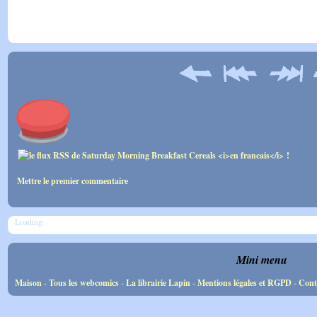
Mettre le premier commentaire
Loading
Mini menu
Maison
-
Tous les webcomics
-
La librairie Lapin
-
Mentions légales et RGPD
-
Cont