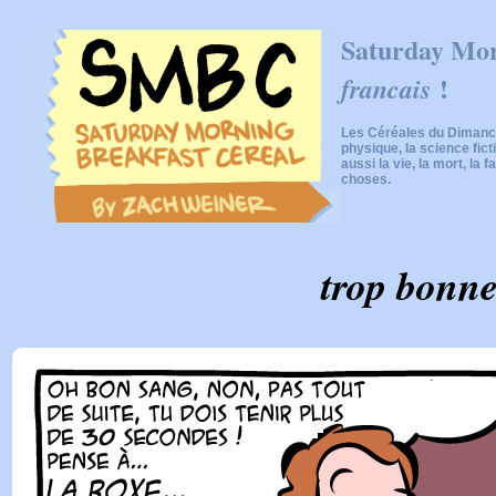
Saturday Mor
!
francais
Les Céréales du Dimanch
physique, la science fic
aussi la vie, la mort, la f
choses.
trop bonn