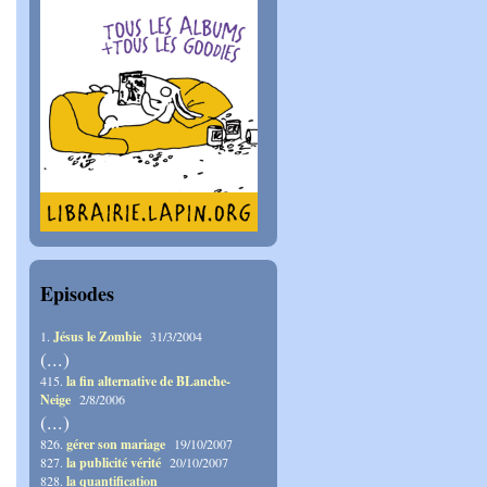
Episodes
1.
Jésus le Zombie
31/3/2004
(...)
415.
la fin alternative de BLanche-
Neige
2/8/2006
(...)
826.
gérer son mariage
19/10/2007
827.
la publicité vérité
20/10/2007
828.
la quantification