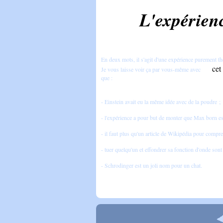
L'expérien
En deux mots, il s'agit d'une expérience purement thé
cet
Je vous laisse voir ça par vous-même avec
que :
- Einstein avait eu la même idée avec de la poudre ;
- l'expérience a pour but de monter que Max born es
- il faut plus qu'un article de Wikipédia pour compr
- tuer quelqu'un et effondrer sa fonction d'onde son
- Schrodinger est un joli nom pour un chat.