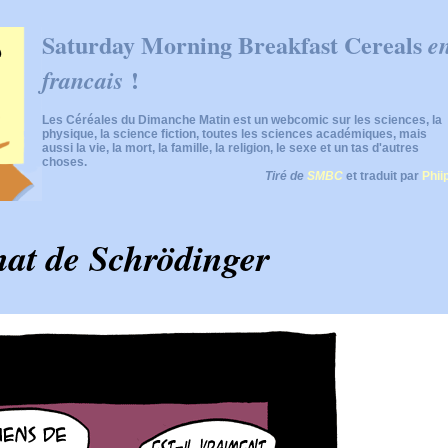
Saturday Morning Breakfast Cereals
e
!
francais
Les Céréales du Dimanche Matin est un webcomic sur les sciences, la
physique, la science fiction, toutes les sciences académiques, mais
aussi la vie, la mort, la famille, la religion, le sexe et un tas d'autres
choses.
Tiré de
SMBC
et traduit par
Phii
hat de Schrödinger