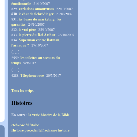
émotionnelle
21/10/2007
829.
variations amoureuses
22/10/2007
830.
le chat de Schrödinger
23/10/2007
831.
les bases du marketing : les
garanties
24/10/2007
832.
le vrai père
25/10/2007
833.
la pierre du Roi Arthur
26/10/2007
834.
Superman contre Batman,
l'arnaque ?
27/10/2007
(...)
2559.
les toilettes au secours du
temps
5/9/2012
(...)
4288.
Téléphone rose
20/5/2017
Tous les strips
Histoires
En cours :
la vraie histoire de la Bible
Début de l'histoire
Histoire précédente
Prochaine histoire