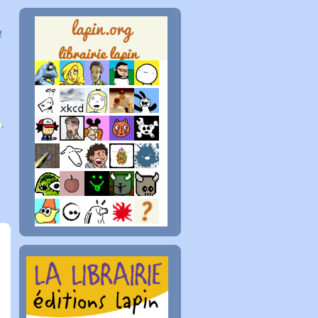
n
p
.