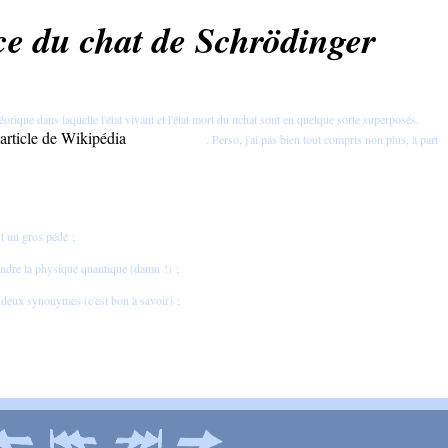
ce du chat de Schrödinger
orique dans laquelle l'état vivant et l'état mort du nchat sont en quelque sorte superposés.
 article de Wikipédia
. Perso, j'ai pas bien tout compris non plus, à part
t un gros pédé ;
endre la physique quantique (damn !) ;
t deux synonymes (c'est bon à savoir) ;