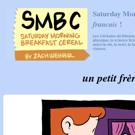
Saturday Mor
!
francais
Les Céréales du Dimanch
physique, la science fic
aussi la vie, la mort, la f
choses.
un petit frè