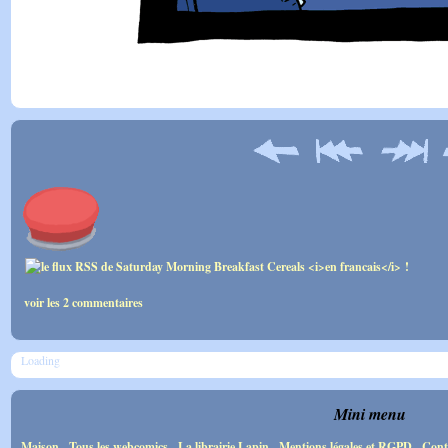
voir les 2 commentaires
Loading
Mini menu
Maison
-
Tous les webcomics
-
La librairie Lapin
-
Mentions légales et RGPD
-
Cont