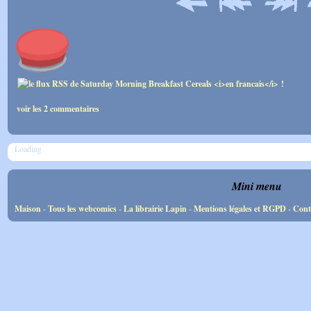
voir les 2 commentaires
Loading
Mini menu
Maison
-
Tous les webcomics
-
La librairie Lapin
-
Mentions légales et RGPD
-
Cont