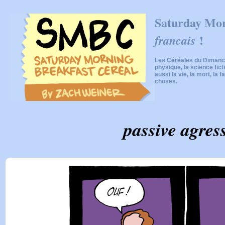
Saturday Mor
!
francais
Les Céréales du Dimanch
physique, la science fic
aussi la vie, la mort, la f
choses.
passive agres