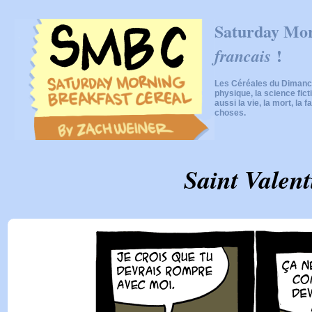
Saturday Mor
!
francais
Les Céréales du Dimanch
physique, la science fic
aussi la vie, la mort, la f
choses.
Saint Valent