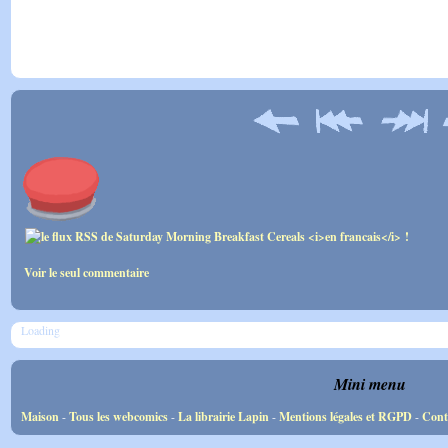
Voir le seul commentaire
Loading
Mini menu
Maison
-
Tous les webcomics
-
La librairie Lapin
-
Mentions légales et RGPD
-
Cont