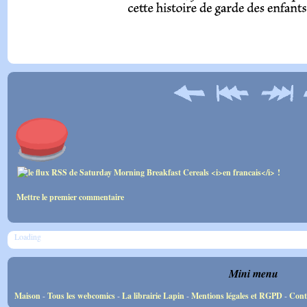
Mettre le premier commentaire
Loading
Mini menu
Maison
-
Tous les webcomics
-
La librairie Lapin
-
Mentions légales et RGPD
-
Cont