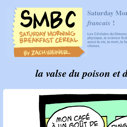
Saturday Mor
!
francais
Les Céréales du Dimanch
physique, la science fic
aussi la vie, la mort, la f
choses.
la valse du poison et d