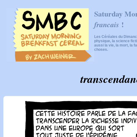
Saturday Mor
!
francais
Les Céréales du Dimanch
physique, la science fic
aussi la vie, la mort, la f
choses.
transcendan