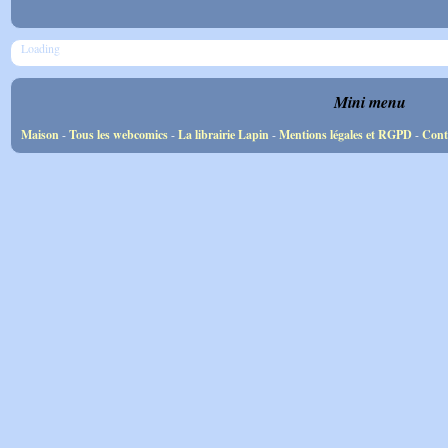
Loading
Mini menu
Maison
-
Tous les webcomics
-
La librairie Lapin
-
Mentions légales et RGPD
-
Cont