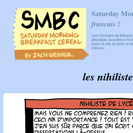
Saturday Mor
!
francais
Les Céréales du Dimanch
physique, la science fic
aussi la vie, la mort, la f
choses.
les nihilist