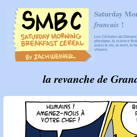
Saturday Mor
!
francais
Les Céréales du Dimanch
physique, la science fic
aussi la vie, la mort, la f
choses.
la revanche de Gra