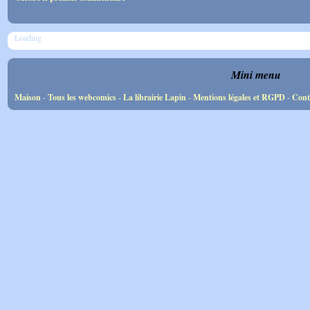
Loading
Mini menu
Maison
-
Tous les webcomics
-
La librairie Lapin
-
Mentions légales et RGPD
-
Cont