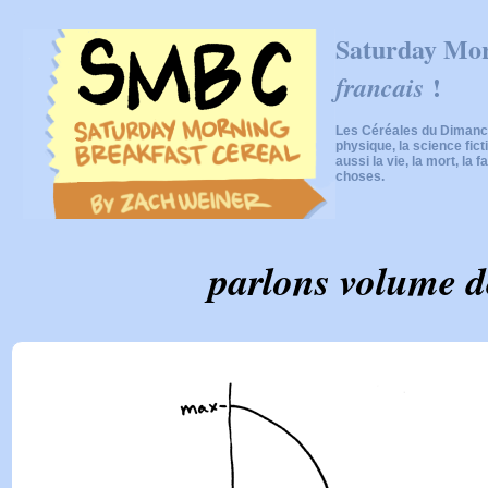
Saturday Mor
!
francais
Les Céréales du Dimanch
physique, la science fic
aussi la vie, la mort, la f
choses.
parlons volume d