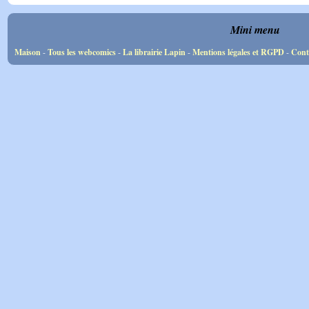
Mini menu
Maison
-
Tous les webcomics
-
La librairie Lapin
-
Mentions légales et RGPD
-
Cont