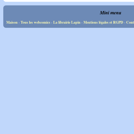
Mini menu
Maison
-
Tous les webcomics
-
La librairie Lapin
-
Mentions légales et RGPD
-
Cont