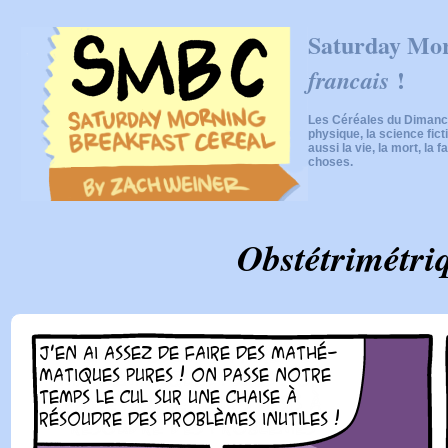
Saturday Mor
!
francais
Les Céréales du Dimanch
physique, la science fic
aussi la vie, la mort, la f
choses.
Obstétrimétri