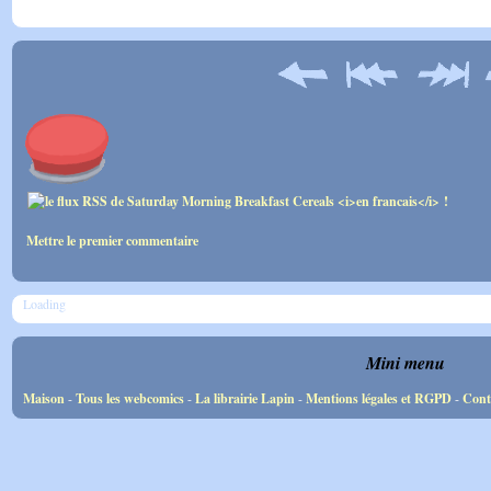
Mettre le premier commentaire
Loading
Mini menu
Maison
-
Tous les webcomics
-
La librairie Lapin
-
Mentions légales et RGPD
-
Cont