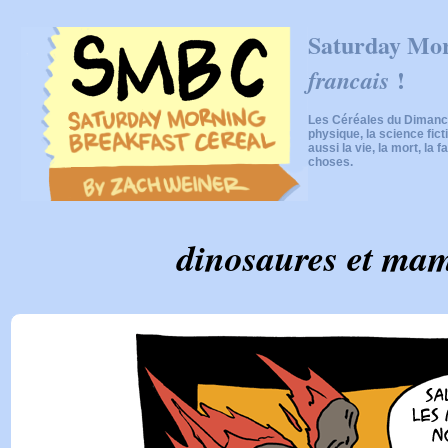
Saturday Mor
!
francais
Les Céréales du Dimanch
physique, la science fic
aussi la vie, la mort, la f
choses.
dinosaures et ma