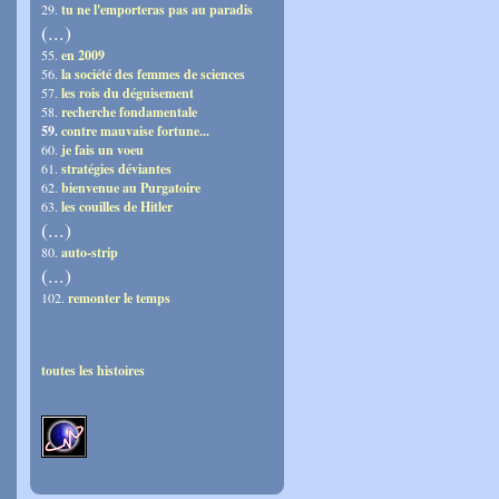
29.
tu ne l'emporteras pas au paradis
(...)
55.
en 2009
56.
la société des femmes de sciences
57.
les rois du déguisement
58.
recherche fondamentale
59.
contre mauvaise fortune...
60.
je fais un voeu
61.
stratégies déviantes
62.
bienvenue au Purgatoire
63.
les couilles de Hitler
(...)
80.
auto-strip
(...)
102.
remonter le temps
toutes les histoires