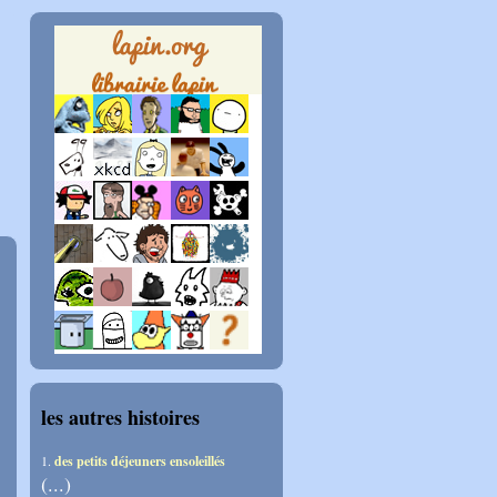
les autres histoires
1.
des petits déjeuners ensoleillés
(...)