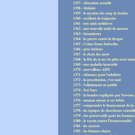
1357 - éducation sexuelle
1358 - titulaire
1359 - le mystère du coup de foudre
1360 - accident de baignoire
1361 - nos amis moldaves
1362 - une nouvelle unité de mesure
1363 - faramineux
1364 - la guerre contre la drogue
1365 - Crime Scene Imbeciles
1366 - gros nichons
1367 - le choix des mots
1368 - la fète de je-ne-vis-plus-avec-ma
1369 - une maladie incurable
1370 - merveilleux ADN
1371 - clémence pour l'adultère
1372 - la prostitution, c'est mal
1373 - l'allaitement en public
1374 - frat boys
1375 - la lumière expliquée par Newton 
1376 - maman oiseau et ses bébés
1377 - comprendre le financement de la 
1378 - les équipes de chercheurs scientif
1379 - des préservatifs pour les hommes
1380 - le vaccin contre l'homosexualité
1381 - les excuses
1382 - les femmes-objets