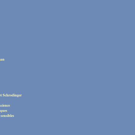
man
et Schrodinger
science
iques
 sensibles