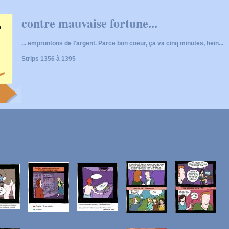
contre mauvaise fortune...
... empruntons de l'argent. Parce bon coeur, ça va cinq minutes, hein...
Strips 1356 à 1395