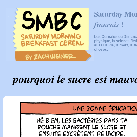
Saturday Mor
!
francais
Les Céréales du Dimanch
physique, la science fic
aussi la vie, la mort, la f
choses.
pourquoi le sucre est mauva