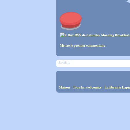
Mettre le premier commentaire
Loading
Maison
-
Tous les webcomics
-
La librairie Lapi