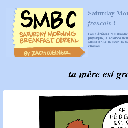
Saturday Mor
!
francais
Les Céréales du Dimanch
physique, la science fic
aussi la vie, la mort, la f
choses.
ta mère est gr