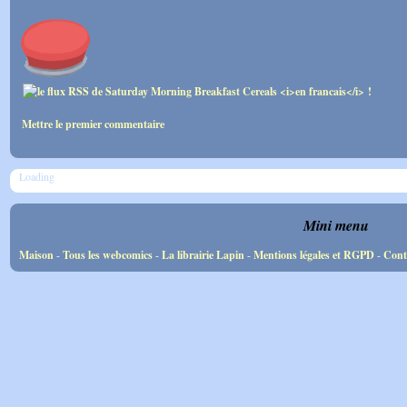
Mettre le premier commentaire
Loading
Mini menu
Maison
-
Tous les webcomics
-
La librairie Lapin
-
Mentions légales et RGPD
-
Cont