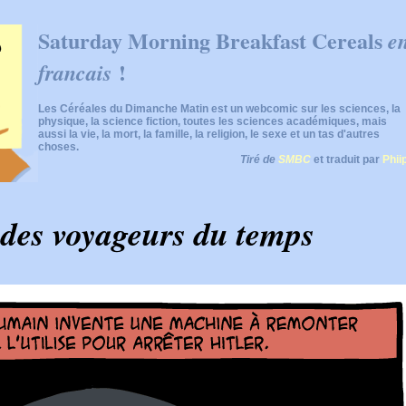
Saturday Morning Breakfast Cereals
e
!
francais
Les Céréales du Dimanche Matin est un webcomic sur les sciences, la
physique, la science fiction, toutes les sciences académiques, mais
aussi la vie, la mort, la famille, la religion, le sexe et un tas d'autres
choses.
Tiré de
SMBC
et traduit par
Phii
 des voyageurs du temps