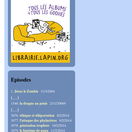
Episodes
1.
Jésus le Zombie
31/3/2004
(...)
1540.
la drague au pénis
2/11/20069
(...)
3076.
éthique et téléportation
8/2/2014
3077.
l'attaque des phylactères
9/2/2014
3078.
génération trophées
10/2/2014
3079.
le fantôme de papa
11/2/2014