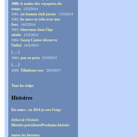
3080.
le maître des voyageurs du
temps
12/2/2014
3081.
un homme était joyeux
13/2/2014
3082.
les mecs en robe avec une
faux
14/2/2014
3083.
bienvenue dans l'âge
adulte
15/2/2014
3084.
Georg Cantor découvre
l'infini
16/2/2014
(...)
3684.
peu ou prou
2/10/2015
(...)
4288.
Téléphone rose
20/5/2017
Tous les strips
Histoires
En cours :
en 2014 je sors l'orge
Début de l'histoire
Histoire précédente
Prochaine histoire
toutes les histoires