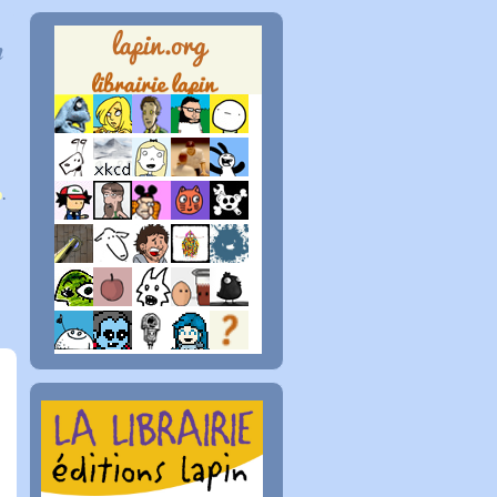
n
p
.