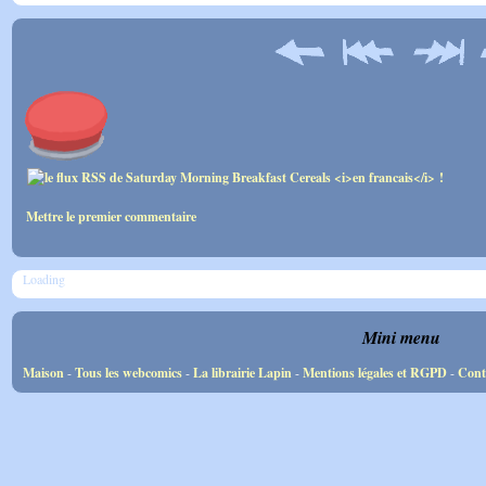
Mettre le premier commentaire
Loading
Mini menu
Maison
-
Tous les webcomics
-
La librairie Lapin
-
Mentions légales et RGPD
-
Cont