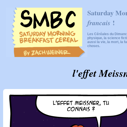
Saturday Mor
!
francais
Les Céréales du Dimanch
physique, la science fic
aussi la vie, la mort, la f
choses.
l'effet Meiss