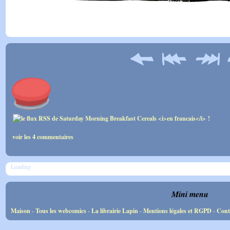
voir les 4 commentaires
Loading
Mini menu
Maison
-
Tous les webcomics
-
La librairie Lapin
-
Mentions légales et RGPD
-
Cont