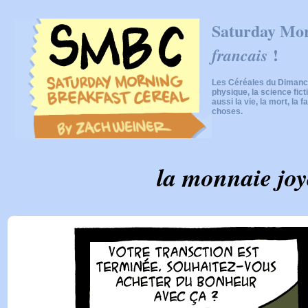
Saturday Mor
!
francais
Les Céréales du Dimanch
physique, la science fic
aussi la vie, la mort, la f
choses.
la monnaie jo