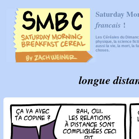
Saturday Mor
!
francais
Les Céréales du Dimanch
physique, la science fic
aussi la vie, la mort, la f
choses.
longue dista