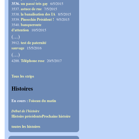
3536.
un passé très gay
6/5/2015
3537.
astuce de rue
7/5/2015
3538.
la banalisation des IA
8/5/2015
3539.
Pinocchio Président !
9/5/2015
3540.
banqueroute
d'attention
10/5/2015
(...)
3912.
test de paternité
sauvage
15/5/2016
(...)
4288.
Téléphone rose
20/5/2017
Tous les strips
Histoires
En cours :
l'oiseau du matin
Début de l'histoire
Histoire précédente
Prochaine histoire
toutes les histoires