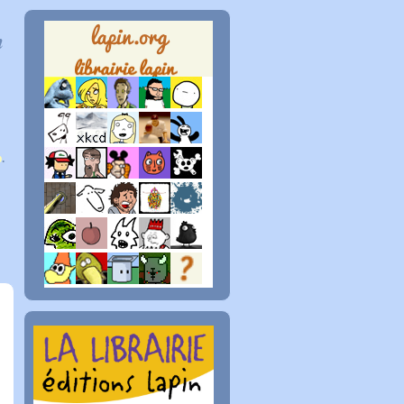
n
p
.