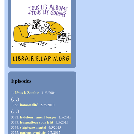
Episodes
1.
Jésus le Zombie
31/3/2004
(...)
1768.
immortalité
22/6/2010
(...)
3532.
le détournement burger
1/5/2015
3533.
le squatteur sous le lit
3/5/2015
3534.
striptease mental
4/5/2015
3535.
parlons symétrie
5/5/2015