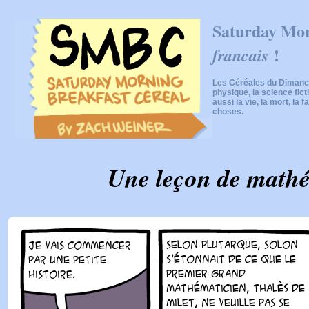
Saturday Mor
!
francais
Les Céréales du Dimanch
physique, la science fic
aussi la vie, la mort, la f
choses.
Une leçon de math