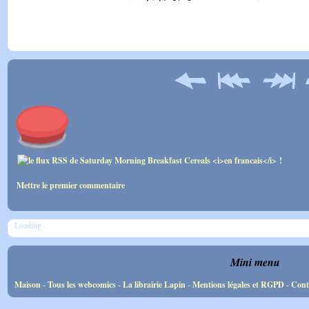
Mettre le premier commentaire
Loading
Mini menu
Maison
-
Tous les webcomics
-
La librairie Lapin
-
Mentions légales et RGPD
-
Cont